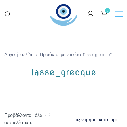
Skip
to
0
content
Keep Greece close to your heart
GreekArtGifts.com
Αρχική σελίδα
/ Προϊόντα με ετικέτα “tasse_grecque”
tasse_grecque
Προβάλλονται όλα - 2
Sorted
αποτελέσματα