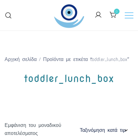
Skip
to
0
content
Keep Greece close to your heart
GreekArtGifts.com
Αρχική σελίδα
/ Προϊόντα με ετικέτα “toddler_lunch_box”
toddler_lunch_box
Εμφάνιση του μοναδικού
αποτελέσματος