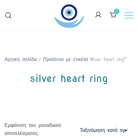
Skip
to
0
content
Keep Greece close to your heart
GreekArtGifts.com
Αρχική σελίδα
/ Προϊόντα με ετικέτα “silver heart ring”
silver heart ring
Εμφάνιση του μοναδικού
αποτελέσματος