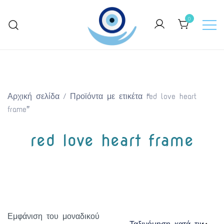
Skip
to
0
content
Keep Greece close to your heart
GreekArtGifts.com
Αρχική σελίδα
/ Προϊόντα με ετικέτα “red love heart
frame”
red love heart frame
Εμφάνιση του μοναδικού