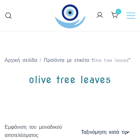
Skip
to
0
content
Keep Greece close to your heart
GreekArtGifts.com
Αρχική σελίδα
/ Προϊόντα με ετικέτα “olive tree leaves”
olive tree leaves
Εμφάνιση του μοναδικού
αποτελέσματος