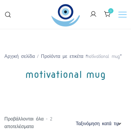
Skip
to
0
content
Keep Greece close to your heart
GreekArtGifts.com
Αρχική σελίδα
/ Προϊόντα με ετικέτα “motivational mug”
motivational mug
Προβάλλονται όλα - 2
Sorted
αποτελέσματα