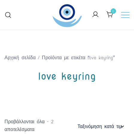
Skip
to
0
content
Keep Greece close to your heart
GreekArtGifts.com
Αρχική σελίδα
/ Προϊόντα με ετικέτα “love keyring”
love keyring
Προβάλλονται όλα - 2
Sorted
αποτελέσματα