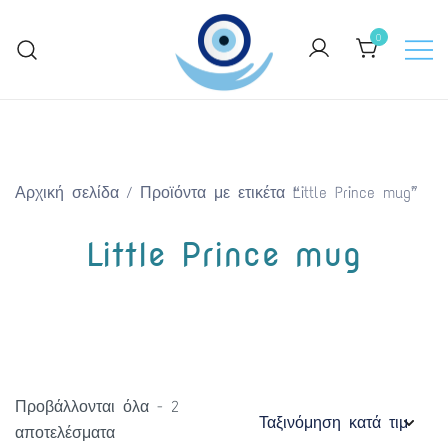
Skip
to
0
content
Keep Greece close to your heart
GreekArtGifts.com
Αρχική σελίδα
/ Προϊόντα με ετικέτα “Little Prince mug”
Little Prince mug
Προβάλλονται όλα - 2
Sorted
αποτελέσματα