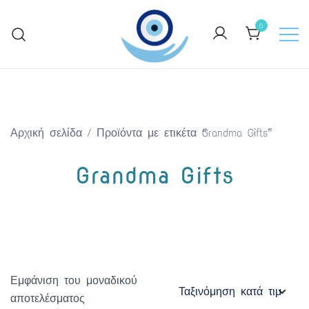
Skip
to
0
content
Keep Greece close to your heart
GreekArtGifts.com
Αρχική σελίδα
/ Προϊόντα με ετικέτα “Grandma Gifts”
Grandma Gifts
Εμφάνιση του μοναδικού
αποτελέσματος