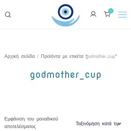
Skip
to
0
content
Keep Greece close to your heart
GreekArtGifts.com
Αρχική σελίδα
/ Προϊόντα με ετικέτα “godmother_cup”
godmother_cup
Εμφάνιση του μοναδικού
αποτελέσματος