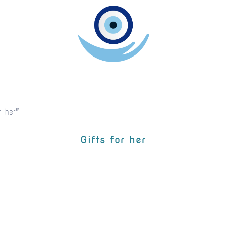
Keep Greece close to your heart
GreekArtGifts.com
 her”
Gifts for her