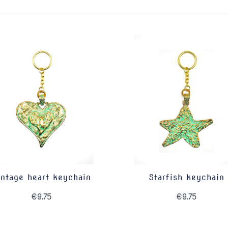
intage heart keychain
Starfish keychain
€
9.75
€
9.75