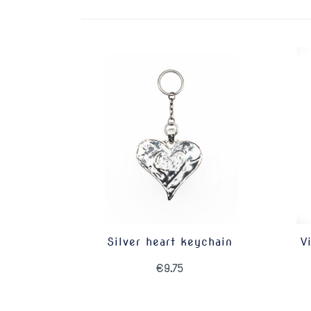
by
price:
low
to
high
Silver heart keychain
V
€
9.75