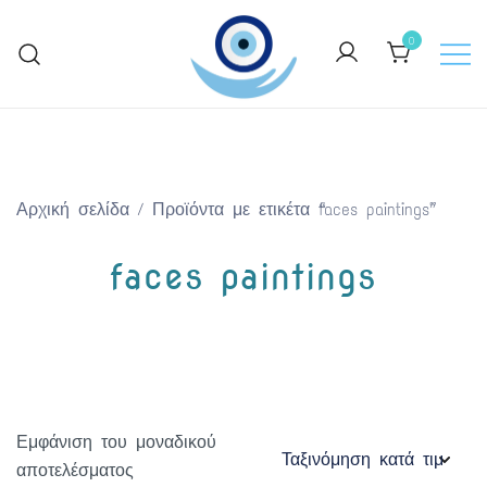
Skip
to
0
content
Keep Greece close to your heart
GreekArtGifts.com
Αρχική σελίδα
/ Προϊόντα με ετικέτα “faces paintings”
faces paintings
Εμφάνιση του μοναδικού
αποτελέσματος