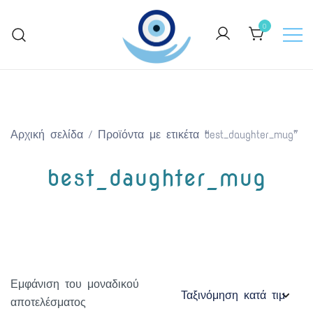
Skip
to
0
content
Keep Greece close to your heart
GreekArtGifts.com
Αρχική σελίδα
/ Προϊόντα με ετικέτα “best_daughter_mug”
best_daughter_mug
Εμφάνιση του μοναδικού
αποτελέσματος