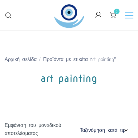
Skip
to
0
content
Keep Greece close to your heart
GreekArtGifts.com
Αρχική σελίδα
/ Προϊόντα με ετικέτα “art painting”
art painting
Εμφάνιση του μοναδικού
αποτελέσματος