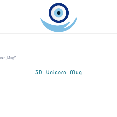
Keep Greece close to your heart
GreekArtGifts.com
orn_Mug”
3D_Unicorn_Mug