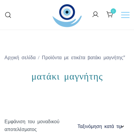
Skip
to
0
content
Keep Greece close to your heart
GreekArtGifts.com
Αρχική σελίδα
/ Προϊόντα με ετικέτα “ματάκι μαγνήτης”
ματάκι μαγνήτης
Εμφάνιση του μοναδικού
αποτελέσματος