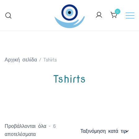
Skip
to
0
content
Keep Greece close to your heart
GreekArtGifts.com
Αρχική σελίδα
/ Tshirts
Tshirts
Προβάλλονται όλα - 6
Sorted
αποτελέσματα